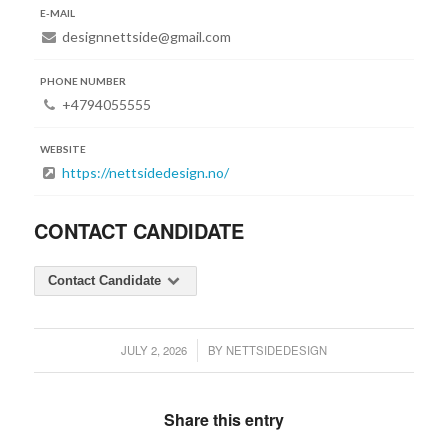
E-MAIL
designnettside@gmail.com
PHONE NUMBER
+4794055555
WEBSITE
https://nettsidedesign.no/
CONTACT CANDIDATE
Contact Candidate
JULY 2, 2026
BY
NETTSIDEDESIGN
/
Share this entry