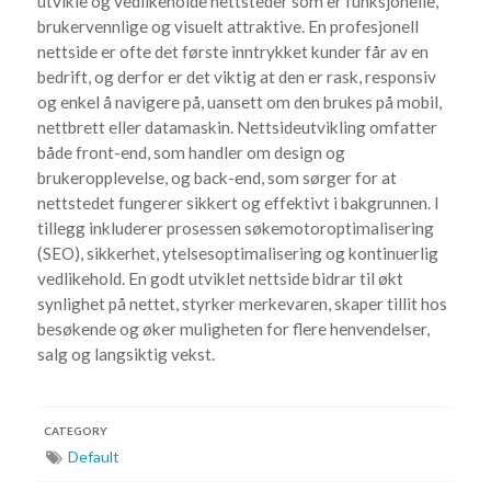
utvikle og vedlikeholde nettsteder som er funksjonelle,
brukervennlige og visuelt attraktive. En profesjonell
nettside er ofte det første inntrykket kunder får av en
bedrift, og derfor er det viktig at den er rask, responsiv
og enkel å navigere på, uansett om den brukes på mobil,
nettbrett eller datamaskin. Nettsideutvikling omfatter
både front-end, som handler om design og
brukeropplevelse, og back-end, som sørger for at
nettstedet fungerer sikkert og effektivt i bakgrunnen. I
tillegg inkluderer prosessen søkemotoroptimalisering
(SEO), sikkerhet, ytelsesoptimalisering og kontinuerlig
vedlikehold. En godt utviklet nettside bidrar til økt
synlighet på nettet, styrker merkevaren, skaper tillit hos
besøkende og øker muligheten for flere henvendelser,
salg og langsiktig vekst.
CATEGORY
Default