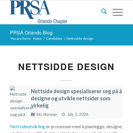
PRSA Orlando Blog
You are here:
Home
/
Candidate
/
Nettsidde design
NETTSIDDE DESIGN
Nettside design spesialiserer seg på å
designe og utvikle nettsider som
virkelig
Ski, Norway
July 2, 2026
Nettsideutvikling
er prosessen med å planlegge, designe,